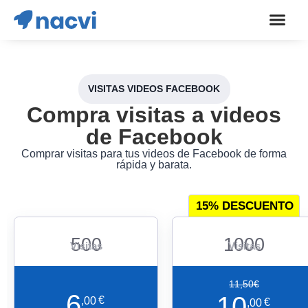
VISITAS VIDEOS FACEBOOK
Compra visitas a videos
de Facebook
Comprar visitas para tus videos de Facebook de forma
rápida y barata.
15% DESCUENTO
500
1000
Visitas
Visitas
11
,50
€
6
10
,00
€
,00
€